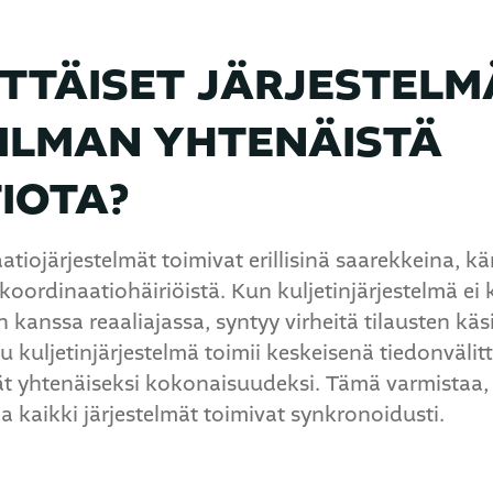
ITTÄISET JÄRJESTELM
ILMAN YHTENÄISTÄ
IOTA?
atiojärjestelmät toimivat erillisinä saarekkeina, kä
 koordinaatiohäiriöistä. Kun kuljetinjärjestelmä e
 kanssa reaaliajassa, syntyy virheitä tilausten käsi
u kuljetinjärjestelmä toimii keskeisenä tiedonvälit
ät yhtenäiseksi kokonaisuudeksi. Tämä varmistaa, e
ja kaikki järjestelmät toimivat synkronoidusti.