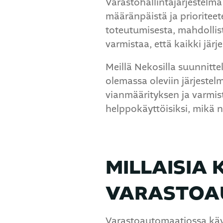
Varastohallintajärjestelmä l
määränpäistä ja prioriteete
toteutumisesta, mahdolli
varmistaa, että kaikki jär
Meillä Nekosilla suunnitte
olemassa oleviin järjeste
vianmäärityksen ja varmist
helppokäyttöisiksi, mikä 
MILLAISIA
VARASTOA
Varastoautomaatiossa käyte