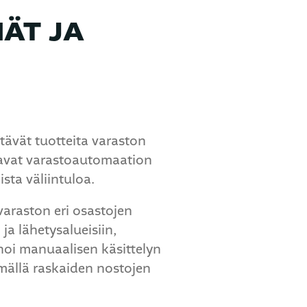
MÄT JA
rtävät tuotteita varaston
stavat varastoautomaation
sta väliintuloa.
varaston eri osastojen
 ja lähetysalueisiin,
noi manuaalisen käsittelyn
ämällä raskaiden nostojen