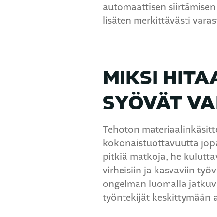
automaattisen siirtämisen 
lisäten merkittävästi vara
MIKSI HIT
SYÖVÄT VA
Tehoton materiaalinkäsitt
kokonaistuottavuutta jopa
pitkiä matkoja, he kulutta
virheisiin ja kasvaviin ty
ongelman luomalla jatkuvan
työntekijät keskittymään a