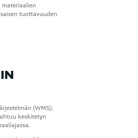
a materiaalien
tasaisen tuottavuuden
IN
ajärjestelmän (WMS),
pahtuu keskitetyn
eaaliajassa.