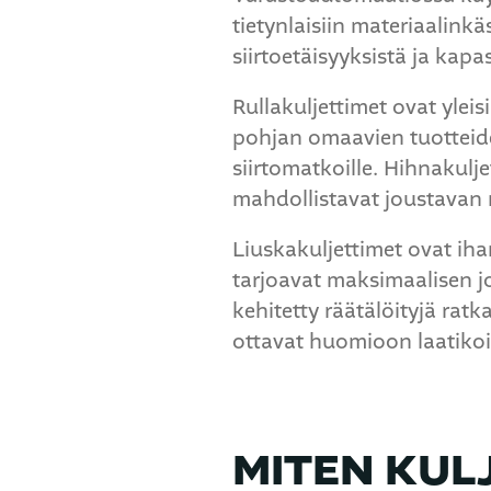
tietynlaisiin materiaalinkä
siirtoetäisyyksistä ja kapa
Rullakuljettimet ovat yleis
pohjan omaavien tuotteide
siirtomatkoille. Hihnakulj
mahdollistavat joustavan r
Liuskakuljettimet ovat iha
tarjoavat maksimaalisen j
kehitetty räätälöityjä ratk
ottavat huomioon laatiko
MITEN KUL