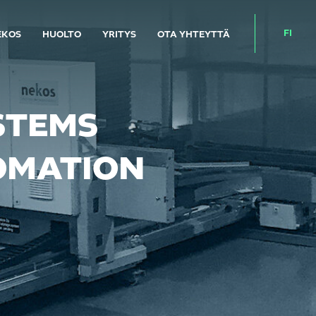
FI
EKOS
HUOLTO
YRITYS
OTA YHTEYTTÄ
STEMS
OMATION