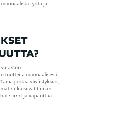
 manuaalista työtä ja
UKSET
UUTTA?
a varaston
n tuotteita manuaalisesti
 Tämä johtaa viivästyksiin,
elmät ratkaisevat tämän
hat siirrot ja vapauttaa