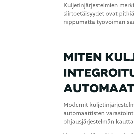
Kuljetinjärjestelmien merki
siirtoetäisyydet ovat pitk
riippumatta työvoiman saat
MITEN KUL
INTEGROIT
AUTOMAATI
Modernit kuljetinjärjestel
automaattisten varastointi
ohjausjärjestelmän kautta,