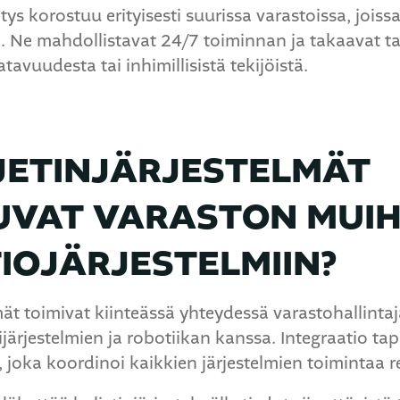
tys korostuu erityisesti suurissa varastoissa, joiss
iä. Ne mahdollistavat 24/7 toiminnan ja takaavat 
avuudesta tai inhimillisistä tekijöistä.
JETINJÄRJESTELMÄT
UVAT VARASTON MUIH
OJÄRJESTELMIIN?
mät toimivat kiinteässä yhteydessä varastohallint
järjestelmien ja robotiikan kanssa. Integraatio ta
 joka koordinoi kaikkien järjestelmien toimintaa r