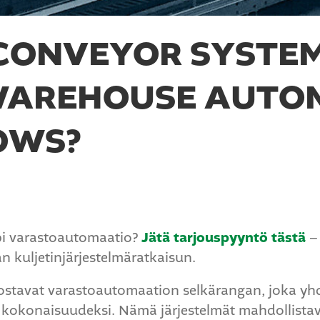
CONVEYOR SYSTE
WAREHOUSE AUTO
OWS?
i varastoautomaatio?
Jätä tarjouspyyntö tästä
–
n kuljetinjärjestelmäratkaisun.
ostavat varastoautomaation selkärangan, joka yhd
kokonaisuudeksi. Nämä järjestelmät mahdollistav