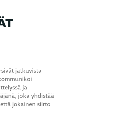
ÄT
rsivät jatkuvista
i kommunikoi
ttelyssä ja
täjänä, joka yhdistää
ttä jokainen siirto