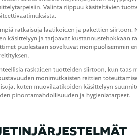
sittelytarpeisiin. Valinta riippuu käsiteltävien tuo
siteettivaatimuksista.
impiä ratkaisuja laatikoiden ja pakettien siirtoon.
n käsittelyyn ja tarjoavat kustannustehokkaan rat
ettimet puolestaan soveltuvat monipuolisemmin eril
eitityksen.
nteellisia raskaiden tuotteiden siirtoon, kun taas
oustavuuden monimutkaisten reittien toteuttamiseen
aisuja, kuten muovilaatikoiden käsittelyyn suunnite
iden pinontamahdollisuuden ja hygieniatarpeet.
JETINJÄRJESTELMÄT