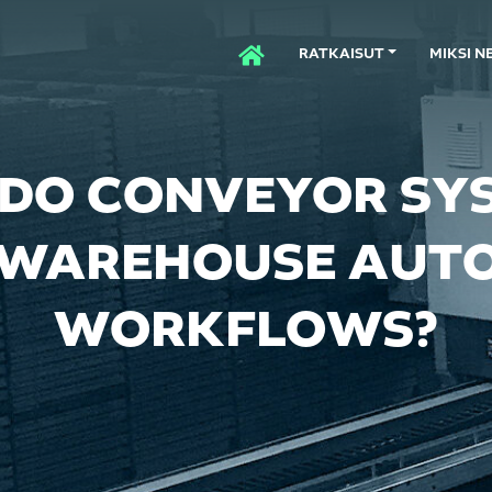
RATKAISUT
MIKSI N
ETUSIVU
DO CONVEYOR SY
 WAREHOUSE AUT
WORKFLOWS?