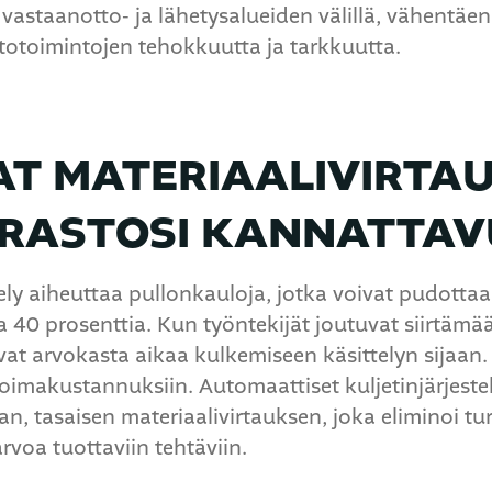
vastaanotto- ja lähetysalueiden välillä, vähentäen
stotoimintojen tehokkuutta ja tarkkuutta.
AAT MATERIAALIVIRTA
RASTOSI KANNATTAV
ely aiheuttaa pullonkauloja, jotka voivat pudotta
 40 prosenttia. Kun työntekijät joutuvat siirtämää
vat arvokasta aikaa kulkemiseen käsittelyn sijaan.
övoimakustannuksiin. Automaattiset kuljetinjärjest
, tasaisen materiaalivirtauksen, joka eliminoi tur
rvoa tuottaviin tehtäviin.