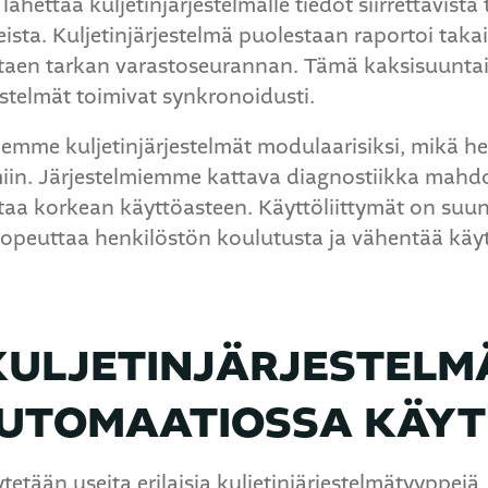
ähettää kuljetinjärjestelmälle tiedot siirrettävistä 
ista. Kuljetinjärjestelmä puolestaan raportoi takais
staen tarkan varastoseurannan. Tämä kaksisuunta
jestelmät toimivat synkronoidusti.
lemme kuljetinjärjestelmät modulaarisiksi, mikä he
lmiin. Järjestelmiemme kattava diagnostiikka mahd
aa korkean käyttöasteen. Käyttöliittymät on suunni
nopeuttaa henkilöstön koulutusta ja vähentää käyt
 KULJETINJÄRJESTEL
UTOMAATIOSSA KÄYT
tään useita erilaisia kuljetinjärjestelmätyyppejä,