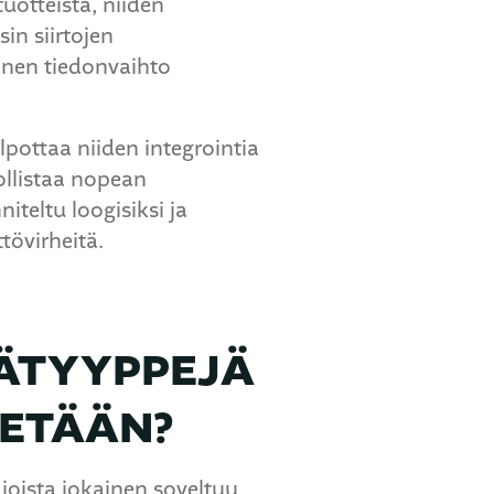
tuotteista, niiden
in siirtojen
inen tiedonvaihto
lpottaa niiden integrointia
ollistaa nopean
teltu loogisiksi ja
tövirheitä.
MÄTYYPPEJÄ
ETÄÄN?
 joista jokainen soveltuu