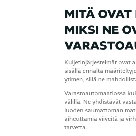
MITÄ OVAT
MIKSI NE O
VARASTOA
Kuljetinjärjestelmät ovat a
sisällä ennalta määritelt
ytimen, sillä ne mahdollis
Varastoautomaatiossa kulje
välillä. Ne yhdistävät vasta
luoden saumattoman materi
aiheuttamia viiveitä ja vi
tarvetta.