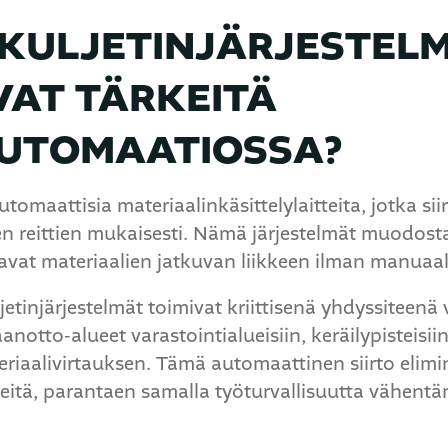
 KULJETINJÄRJESTEL
VAT TÄRKEITÄ
UTOMAATIOSSA?
utomaattisia materiaalinkäsittelylaitteita, jotka sii
yjen reittien mukaisesti. Nämä järjestelmät muodo
tavat materiaalien jatkuvan liikkeen ilman manuaali
tinjärjestelmät toimivat kriittisenä yhdyssiteenä 
anotto-alueet varastointialueisiin, keräilypisteisiin
aalivirtauksen. Tämä automaattinen siirto elimi
rheitä, parantaen samalla työturvallisuutta vähent