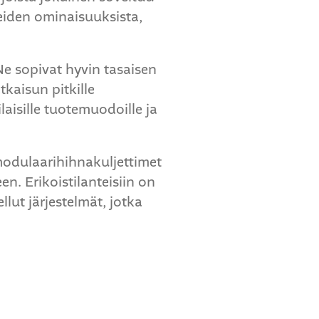
tteiden ominaisuuksista,
 Ne sopivat hyvin tasaisen
kaisun pitkille
aisille tuotemuodoille ja
 modulaarihihnakuljettimet
. Erikoistilanteisiin on
llut järjestelmät, jotka