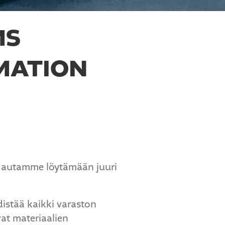
MS
MATION
 autamme löytämään juuri
istää kaikki varaston
at materiaalien