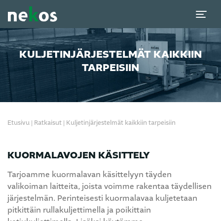
KULJETINJÄRJESTELMÄT KAIKKIIN
TARPEISIIN
Etusivu
|
Ratkaisut
|
Kuljetinjärjestelmät kaikkiin tarpeisiin
KUORMALAVOJEN KÄSITTELY
Tarjoamme kuormalavan käsittelyyn täyden
valikoiman laitteita, joista voimme rakentaa täydellisen
järjestelmän. Perinteisesti kuormalavaa kuljetetaan
pitkittäin rullakuljettimella ja poikittain