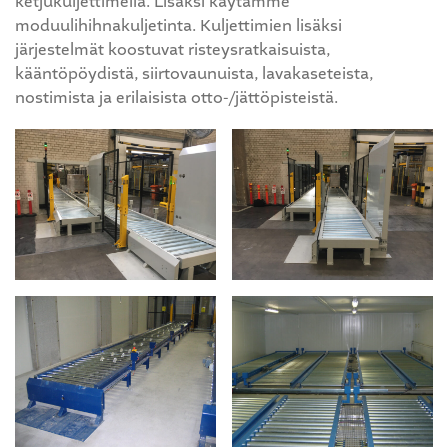
ketjukuljettimella. Lisäksi käytämme
moduulihihnakuljetinta. Kuljettimien lisäksi
järjestelmät koostuvat risteysratkaisuista,
kääntöpöydistä, siirtovaunuista, lavakaseteista,
nostimista ja erilaisista otto-/jättöpisteistä.