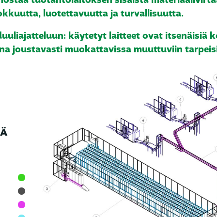
ehostaa tuotantolaitoksen sisäistä materiaalivirta
kkuutta, luotettavuutta ja turvallisuutta.
uliajatteluun: käytetyt laitteet ovat itsenäisiä
ina joustavasti muokattavissa muuttuviin tarpeisi
MÄ