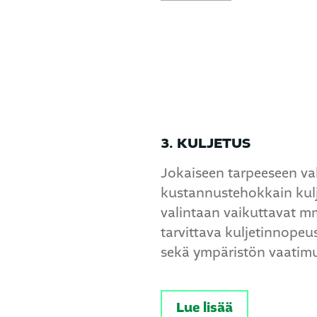
3. KULJETUS
Jokaiseen tarpeeseen val
kustannustehokkain kulje
valintaan vaikuttavat mm
tarvittava kuljetinnopeus
sekä ympäristön vaatimu
Lue lisää