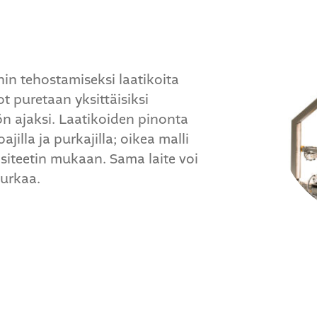
U
nin tehostamiseksi laatikoita
ot puretaan yksittäisiksi
tön ajaksi. Laatikoiden pinonta
jilla ja purkajilla; oikea malli
siteetin mukaan. Sama laite voi
urkaa.