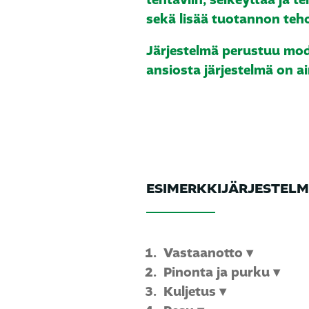
tehtäviin, selkeyttää ja t
sekä lisää tuotannon teho
Järjestelmä perustuu modu
ansiosta järjestelmä on a
ESIMERKKIJÄRJESTEL
Vastaanotto ▾
Pinonta ja purku ▾
Kuljetus ▾