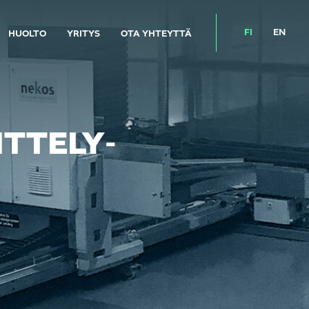
FI
EN
HUOLTO
YRITYS
OTA YHTEYTTÄ
TTELY­