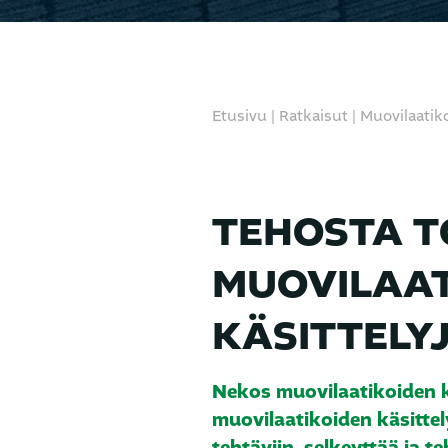
Etusivu
|
Ratkaisut
|
Muovilaatiko
TEHOSTA T
MUOVILAAT
KÄSITTELY
Nekos muovilaatikoiden kä
muovilaatikoiden käsittel