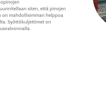
kkopinojen
uunnitellaan siten, että pinojen
än on mahdollisimman helppoa
lta. Syöttökuljettimet on
eusvalvonnalla.