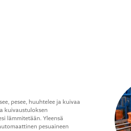
ee, pesee, huuhtelee ja kuivaa
ja kuivaustuloksen
si lämmitetään. Yleensä
automaattinen pesuaineen