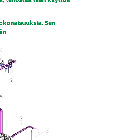
a, tehostaa tilan käyttöä
 kokonaisuuksia. Sen
in.