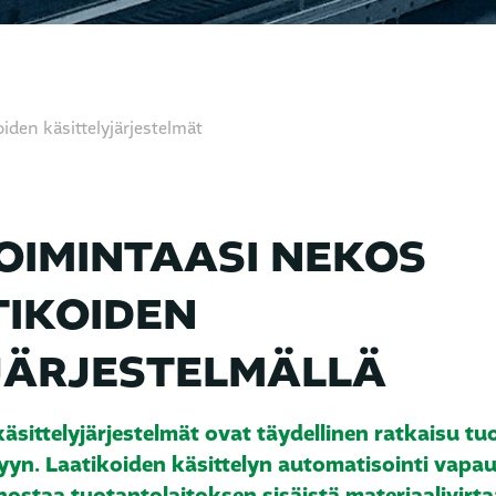
iden käsittely­järjestelmät
OIMINTAASI NEKOS
IKOIDEN
JÄRJESTELMÄLLÄ
sittelyjärjestelmät ovat täydellinen ratkaisu tu
yyn. Laatikoiden käsittelyn automatisointi vapau