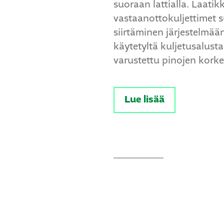
suoraan lattialla. Laati
vastaanottokuljettimet s
siirtäminen järjestelmä
käytetyltä kuljetusalusta
varustettu pinojen kork
Lue lisää