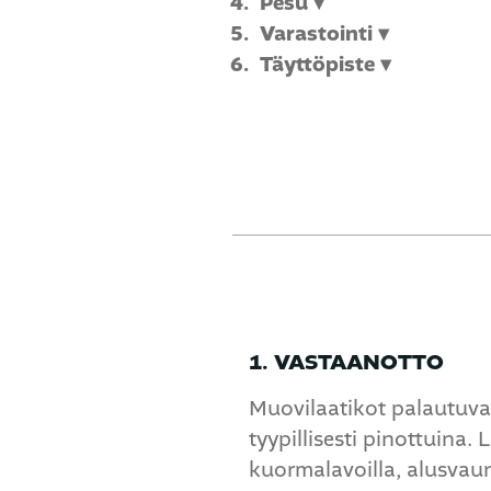
Pesu ▾
Varastointi ▾
Täyttöpiste ▾
1. VASTAANOTTO
Muovilaatikot palautuvat
tyypillisesti pinottuina.
kuormalavoilla, alusvaunu