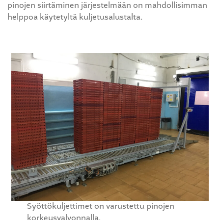
pinojen siirtäminen järjestelmään on mahdollisimman
helppoa käytetyltä kuljetusalustalta.
Syöttökuljettimet on varustettu pinojen
korkeusvalvonnalla.