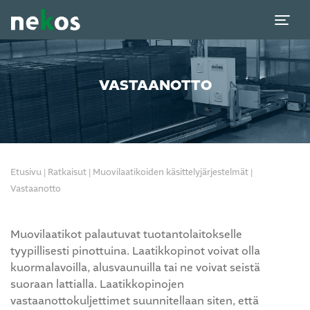
VASTAANOTTO
Etusivu
|
Ratkaisut
|
Muovilaatikoiden käsittely­järjestelmät
|
Vastaanotto
Muovilaatikot palautuvat tuotantolaitokselle
tyypillisesti pinottuina. Laatikkopinot voivat olla
kuormalavoilla, alusvaunuilla tai ne voivat seistä
suoraan lattialla. Laatikkopinojen
vastaanottokuljettimet suunnitellaan siten, että