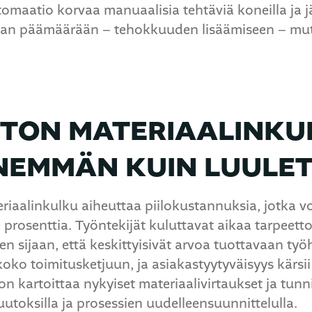
tomaatio korvaa manuaalisia tehtäviä koneilla ja 
an päämäärään – tehokkuuden lisäämiseen – mutta
OTON MATERIAALINKU
EMMÄN KUIN LUULET
riaalinkulku aiheuttaa piilokustannuksia, jotka v
 prosenttia. Työntekijät kuluttavat aikaa tarpeet
en sijaan, että keskittyisivät arvoa tuottavaan työ
oko toimitusketjuun, ja asiakastyytyväisyys kärsi
on kartoittaa nykyiset materiaalivirtaukset ja tunn
utoksilla ja prosessien uudelleensuunnittelulla.