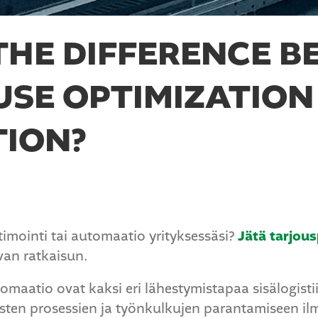
THE DIFFERENCE 
SE OPTIMIZATION
ION?
imointi tai automaatio yrityksessäsi?
Jätä tarjou
ivan ratkaisun.
omaatio ovat kaksi eri lähestymistapaa sisälogist
isten prosessien ja työnkulkujen parantamiseen ilm