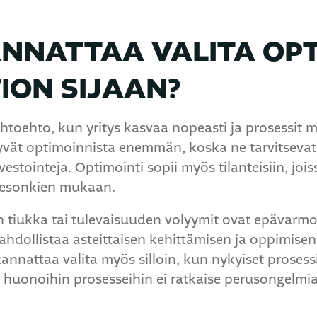
ANNATTAA VALITA OPT
ON SIJAAN?
toehto, kun yritys kasvaa nopeasti ja prosessit m
tyvät optimoinnista enemmän, koska ne tarvitsevat
estointeja. Optimointi sopii myös tilanteisiin, joi
 sesonkien mukaan.
n tiukka tai tulevaisuuden volyymit ovat epävarmo
mahdollistaa asteittaisen kehittämisen ja oppimis
kannattaa valita myös silloin, kun nykyiset prosess
huonoihin prosesseihin ei ratkaise perusongelmia