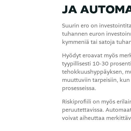
JA AUTOMA
Suurin ero on investointit
tuhannen euron investoinn
kymmeniä tai satoja tuhans
Hyödyt eroavat myös merkit
tyypillisesti 10-30 prose
tehokkuushyppäyksen, mut
muuttuviin tarpeisiin, ku
prosesseissa.
Riskiprofiili on myös eril
peruutettavissa. Automaati
voivat aiheuttaa merkittäv