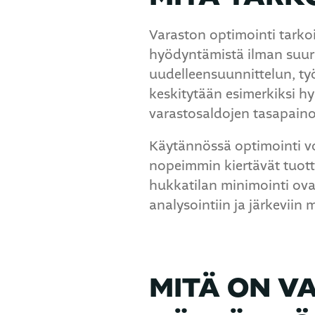
Varaston optimointi tarkoi
hyödyntämistä ilman suuri
uudelleensuunnittelun, ty
keskitytään esimerkiksi hyl
varastosaldojen tasapain
Käytännössä optimointi voi
nopeimmin kiertävät tuotte
hukkatilan minimointi ova
analysointiin ja järkeviin
MITÄ ON V