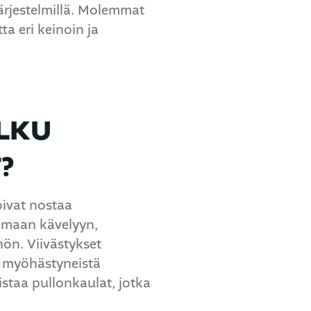
järjestelmillä. Molemmat
 eri keinoin ja
LKU
?
oivat nostaa
tomaan kävelyyn,
hön. Viivästykset
i myöhästyneistä
istaa pullonkaulat, jotka