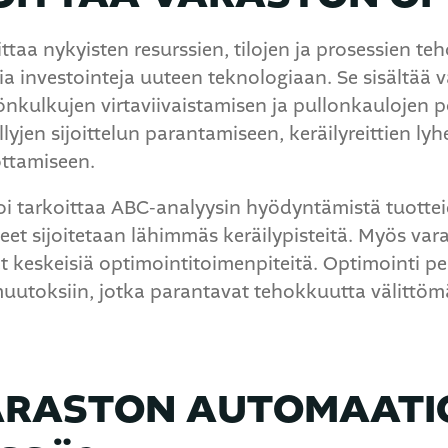
ttaa nykyisten resurssien, tilojen ja prosessien 
a investointeja uuteen teknologiaan. Se sisältää 
önkulkujen virtaviivaistamisen ja pullonkaulojen 
lyjen sijoittelun parantamiseen, keräilyreittien ly
ottamiseen.
 tarkoittaa ABC-analyysin hyödyntämistä tuotteide
et sijoitetaan lähimmäs keräilypisteitä. Myös var
t keskeisiä optimointitoimenpiteitä. Optimointi p
 muutoksiin, jotka parantavat tehokkuutta välittömä
ARASTON AUTOMAATI