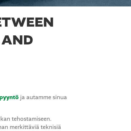
BETWEEN
 AND
spyyntö
ja autamme sinua
iikan tehostamiseen.
an merkittäviä teknisiä