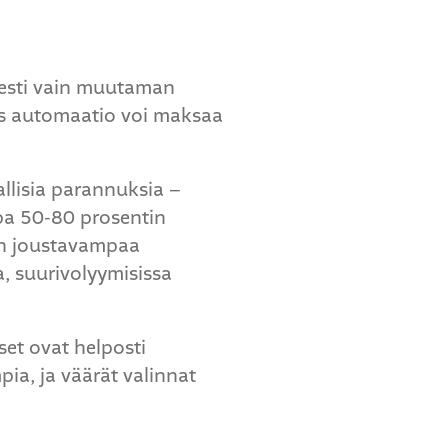
isesti vain muutaman
as automaatio voi maksaa
allisia parannuksia –
opa 50-80 prosentin
on joustavampaa
, suurivolyymisissa
set ovat helposti
pia, ja väärät valinnat