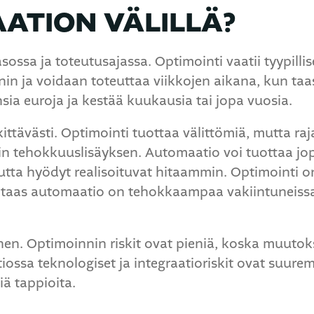
ATION VÄLILLÄ?
asossa ja toteutusajassa. Optimointi vaatii tyypill
in ja voidaan toteuttaa viikkojen aikana, kun ta
ia euroja ja kestää kuukausia tai jopa vuosia.
tävästi. Optimointi tuottaa välittömiä, mutta raj
ntin tehokkuuslisäyksen. Automaatio voi tuottaa j
ta hyödyt realisoituvat hitaammin. Optimointi 
n taas automaatio on tehokkaampaa vakiintuneissa
ainen. Optimoinnin riskit ovat pieniä, koska muutok
ossa teknologiset ja integraatioriskit ovat suurem
iä tappioita.