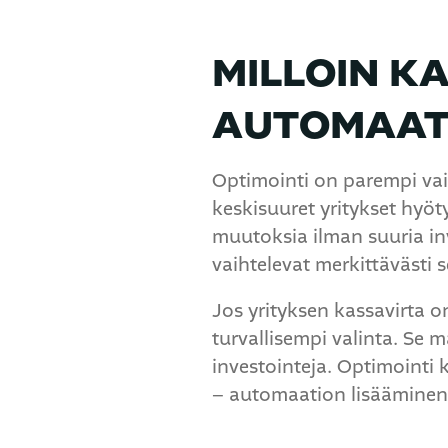
MILLOIN K
AUTOMAATI
Optimointi on parempi vaih
keskisuuret yritykset hyö
muutoksia ilman suuria inv
vaihtelevat merkittävästi
Jos yrityksen kassavirta o
turvallisempi valinta. Se 
investointeja. Optimointi 
– automaation lisääminen 