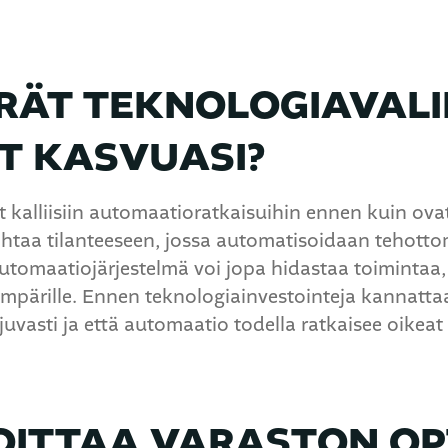
RÄT TEKNOLOGIAVAL
T KASVUASI?
t kalliisiin automaatioratkaisuihin ennen kuin ov
htaa tilanteeseen, jossa automatisoidaan tehotto
utomaatiojärjestelmä voi jopa hidastaa toimintaa, 
ympärille. Ennen teknologiainvestointeja kannattaa
juvasti ja että automaatio todella ratkaisee oikea
OITTAA VARASTON OP