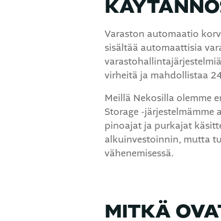
KÄYTÄNNÖ
Varaston automaatio korvaa
sisältää automaattisia vara
varastohallintajärjestelmi
virheitä ja mahdollistaa 2
Meillä Nekosilla olemme e
Storage -järjestelmämme a
pinoajat ja purkajat käsi
alkuinvestoinnin, mutta tu
vähenemisessä.
MITKÄ OVA