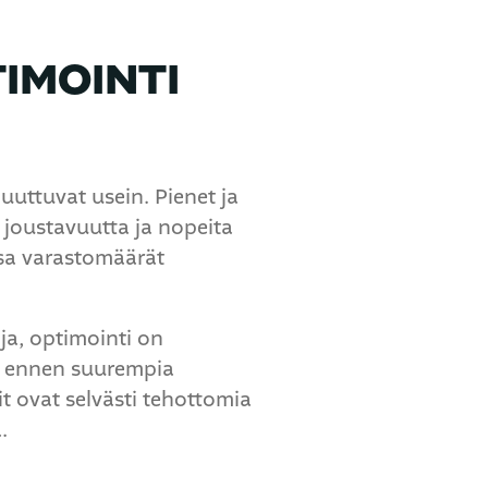
IMOINTI
uuttuvat usein. Pienet ja
 joustavuutta ja nopeita
ssa varastomäärät
ja, optimointi on
en ennen suurempia
it ovat selvästi tehottomia
.