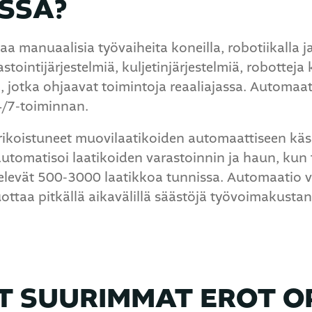
SSÄ?
 manuaalisia työvaiheita koneilla, robotiikalla ja 
stointijärjestelmiä, kuljetinjärjestelmiä, robotteja 
ä, jotka ohjaavat toimintoja reaaliajassa. Automaat
4/7-toiminnan.
rikoistuneet muovilaatikoiden automaattiseen käsi
utomatisoi laatikoiden varastoinnin ja haun, kun
ttelevät 500-3000 laatikkoa tunnissa. Automaatio v
ottaa pitkällä aikavälillä säästöjä työvoimakustan
T SUURIMMAT EROT O