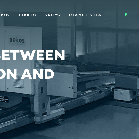
FI
EKOS
HUOLTO
YRITYS
OTA YHTEYTTÄ
 BETWEEN
ON AND