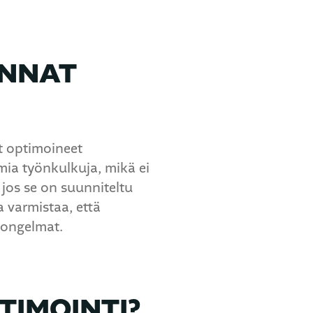
INNAT
at optimoineet
mia työnkulkuja, mikä ei
jos se on suunniteltu
 varmistaa, että
t ongelmat.
TIMOINTI?