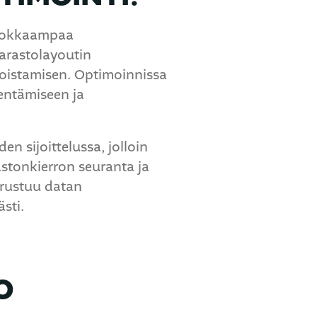
tehokkaampaa
varastolayoutin
poistamisen. Optimoinnissa
hentämiseen ja
n sijoittelussa, jolloin
astonkierron seuranta ja
erustuu datan
sti.
O