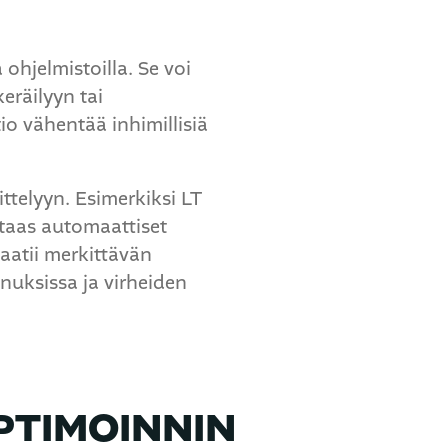
ohjelmistoilla. Se voi
keräilyyn tai
io vähentää inhimillisiä
ttelyyn. Esimerkiksi LT
 taas automaattiset
aatii merkittävän
nuksissa ja virheiden
PTIMOINNIN