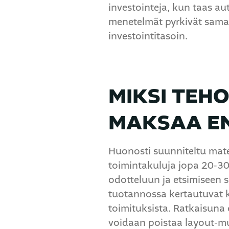
investointeja, kun taas au
menetelmät pyrkivät sama
investointitasoin.
MIKSI TEH
MAKSAA EN
Huonosti suunniteltu mate
toimintakuluja jopa 20-30
odotteluun ja etsimiseen s
tuotannossa kertautuvat k
toimituksista. Ratkaisuna 
voidaan poistaa layout-mu